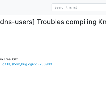
-dns-users] Troubles compiling Kn
/bugzilla/show_bug.cgi?id=206909