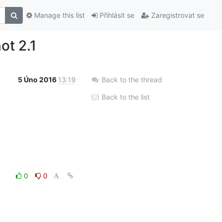
Manage this list
Přihlásit se
Zaregistrovat se
ot 2.1
5 Úno 2016
13:19
Back to the thread
Back to the list
0
0