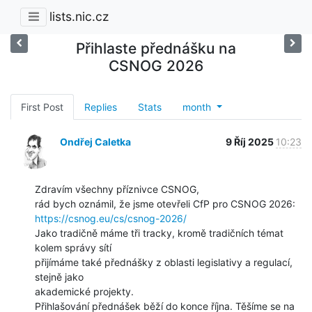
lists.nic.cz
Přihlaste přednášku na
CSNOG 2026
First Post
Replies
Stats
month
Ondřej Caletka
9 Říj 2025
10:23
Zdravím všechny příznivce CSNOG,

https://csnog.eu/cs/csnog-2026/
Jako tradičně máme tři tracky, kromě tradičních témat 
kolem správy sítí

přijímáme také přednášky z oblasti legislativy a regulací, 
stejně jako

akademické projekty.

Přihlašování přednášek běží do konce října. Těšíme se na 