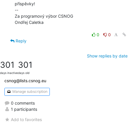
příspěvky!

--

Za programový výbor CSNOG

Ondřej Caletka

0
0
Reply
Show replies by date
301
301
days inactive
days old
csnog@lists.csnog.eu
Manage subscription
0 comments
1 participants
Add to favorites