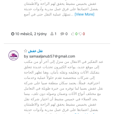
عفش بخميس مشيط يحقق لهم الراحة والاطمئنان
بفضل اعتمادها على فرق عمل مدربة وأدوات حديثة
[View More]
…
تسهّل عملية النقل حتى في أصع
10 měsíců, 2 týdny
1
0
0
0
نقل عفش
by samaaljanub57＠gmail.com
عند التفكير في الانتقال من منزل إلى آخر أو من مكتب
إلى موقع جديد، يواجه الكثيرون تحديات عديدة تتعلق
بتفكيك الأثاث وتغليفه ونقله بأمان، وهنا تظهر الحاجة
إلى شركات متخصصة تقدم حلولاً عملية وخدمات
احترافية. فمثلًا، يعتمد سكان منطقة صبيا على شركة
نقل عفش بصبيا لما توفره من خبرة طويلة في التعامل
مع مختلف أنواع الأثاث وضمان وصوله دون تلف، بينما
يجد العملاء في خميس مشيط أن اختيار شركة نقل
عفش بخميس مشيط يحقق لهم الراحة والاطمئنان
بفضل اعتمادها على فرق عمل مدربة وأدوات حديثة