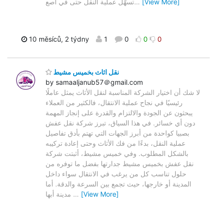
[View More]
…
تسهّل عملية النقل حتى في أصع
10 měsíců, 2 týdny
1
0
0
0
نقل اثاث بخميس مشيط
by samaaljanub57＠gmail.com
لا شك أن اختيار الشركة المناسبة لنقل الأثاث يمثل عاملًا
رئيسيًا في نجاح عملية الانتقال، فالكثير من العملاء
يبحثون عن الجودة والالتزام والقدرة على إنجاز المهمة
دون أي خسائر. في هذا السياق، تبرز شركة نقل عفش
بصبيا كواحدة من أبرز الجهات التي تهتم بأدق تفاصيل
عملية النقل، بدءًا من فك الأثاث وحتى إعادة تركيبه
بالشكل المطلوب. وفي خميس مشيط، أثبتت شركة
نقل عفش بخميس مشيط جدارتها بفضل ما توفره من
حلول تناسب كل من يرغب في الانتقال سواء داخل
المدينة أو خارجها، حيث تجمع بين السرعة والدقة. أما
[View More]
…
مدينة أبها