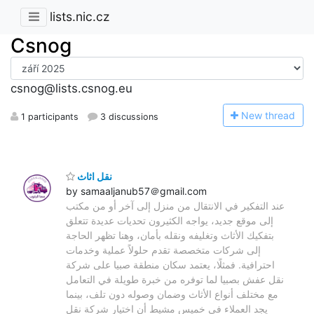
lists.nic.cz
Csnog
csnog@lists.csnog.eu
N
ew thread
1 participants
3 discussions
نقل اثاث
by samaaljanub57＠gmail.com
عند التفكير في الانتقال من منزل إلى آخر أو من مكتب
إلى موقع جديد، يواجه الكثيرون تحديات عديدة تتعلق
بتفكيك الأثاث وتغليفه ونقله بأمان، وهنا تظهر الحاجة
إلى شركات متخصصة تقدم حلولاً عملية وخدمات
احترافية. فمثلًا، يعتمد سكان منطقة صبيا على شركة
نقل عفش بصبيا لما توفره من خبرة طويلة في التعامل
مع مختلف أنواع الأثاث وضمان وصوله دون تلف، بينما
يجد العملاء في خميس مشيط أن اختيار شركة نقل