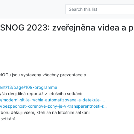
SNOG 2023: zveřejněna videa a p
SNOGu jsou vystaveny všechny prezentace a

event/13/page/109-programme
y/moderni-sit-je-rychla-automatizovana-a-detekuje-…
ky/bezpecnost-korenove-zony-je-v-transparentnosti-r…
u děkuji všem, kteří se na letošním setkání

 setkání.
