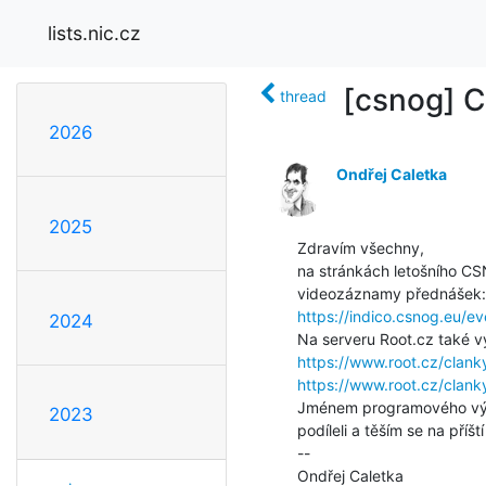
lists.nic.cz
[csnog] C
thread
2026
Ondřej Caletka
2025
Zdravím všechny,

na stránkách letošního C
https://indico.csnog.eu/
2024
https://www.root.cz/clank
https://www.root.cz/clan
Jménem programového výbor
2023
podíleli a těším se na příští
--

Ondřej Caletka
