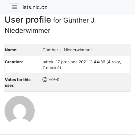
lists.nic.cz
User profile
for Günther J.
Niederwimmer
Name:
Günther J. Niederwimmer
Creation:
pátek, 17 prosinec 2021 11:44:36 (4 roky,
7 měsíců)
Votes for this
+0/-0
user: