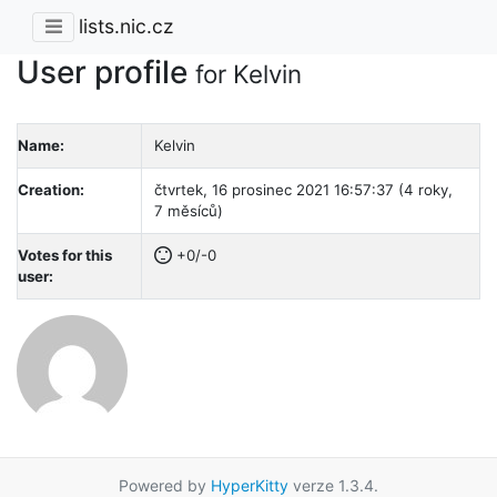
lists.nic.cz
User profile
for Kelvin
Name:
Kelvin
Creation:
čtvrtek, 16 prosinec 2021 16:57:37 (4 roky,
7 měsíců)
Votes for this
+0/-0
user:
Powered by
HyperKitty
verze 1.3.4.